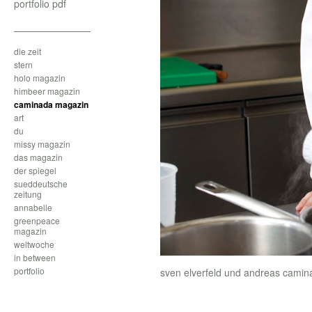
portfolio pdf
die zeit
stern
holo magazin
himbeer magazin
caminada magazin
art
du
missy magazin
das magazin
der spiegel
sueddeutsche
zeitung
annabelle
greenpeace
magazin
weltwoche
in between
portfolio
sven elverfeld und andreas cami