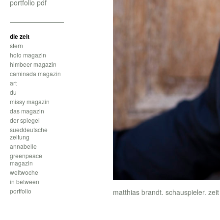
portfolio pdf
die zeit
stern
holo magazin
himbeer magazin
caminada magazin
art
du
missy magazin
das magazin
der spiegel
sueddeutsche
zeitung
annabelle
greenpeace
magazin
weltwoche
in between
portfolio
matthias brandt. schauspieler. zeit